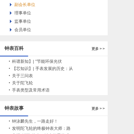
副会长单位
理事单位
监事单位
会员单位
钟表百科
更多 > >
科谱新知】| "节能环保光伏
钟"——时间让世界更美好！
【芯知识】| 手表发展的历史：从
计时工具到精密艺术品
关于三问表
关于陀飞轮
手表类型及常用术语
钟表故事
更多 > >
钟泳麟先生，一路走好！
发明陀飞轮的终极钟表大师：路