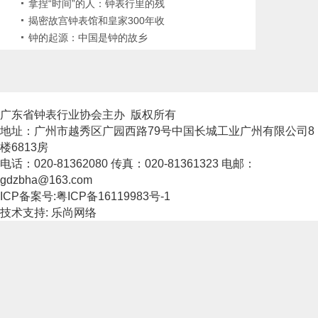
易•宝玑先生
拿捏“时间”的人：钟表行里的残
疾修表师
揭密故宫钟表馆和皇家300年收
藏
钟的起源：中国是钟的故乡
广东省钟表行业协会主办 版权所有
地址：广州市越秀区广园西路79号中国长城工业广州有限公司8
楼6813房
电话：020-81362080 传真：020-81361323 电邮：
gdzbha@163.com
ICP备案号:粤ICP备16119983号-1
技术支持: 乐尚网络