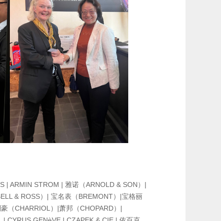
S | ARMIN STROM | 雅诺（ARNOLD & SON）|
BELL & ROSS）| 宝名表（BREMONT）|宝格丽
利豪（CHARRIOL）|萧邦（CHOPARD）|
 CYRUS GENèVE | CZAPEK & CIE | 依百克