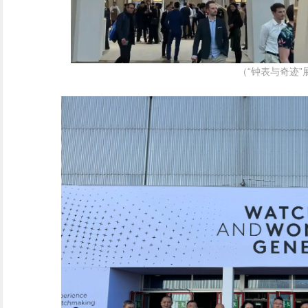
（“钟表与奇迹”