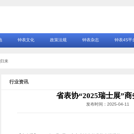
地
钟表文化
政策法规
钟表杂志
钟表4S平
载归来
行业资讯
省表协“2025瑞士展”
发布时间：2025-04-