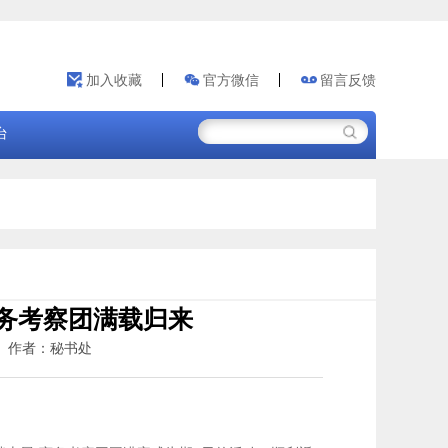
加入收藏
官方微信
留言反馈
台
商务考察团满载归来
11 作者：秘书处