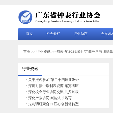
首页
协会专栏
行业动态
会员园
首页
>>
行业资讯
>> 省表协“2025瑞士展”商务考察团满
行业资讯
关于报名参加“第二十四届亚洲钟
表工商业促进研讨会”的通知
深度对接中瑞制表资源 拓宽湾区
钟表国际赛道
深化校企行业协同交流 共探钟表
产业升级路径——广东省钟表行
深化产教协同 赋能人才培育——
业协会走访副会长单位罗西尼
广东省钟表行业协会赴珠海名贵
走访调研聚合力 匠心创新促转型
钟表管理培训学院考察交流
——广东省钟表行业协会走访广