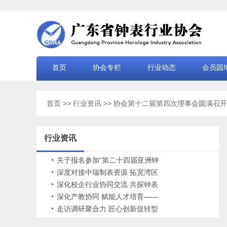
首页
协会专栏
行业动态
会员园
首页
>>
行业资讯
>> 协会第十二届第四次理事会圆满召开
行业资讯
关于报名参加“第二十四届亚洲钟
表工商业促进研讨会”的通知
深度对接中瑞制表资源 拓宽湾区
钟表国际赛道
深化校企行业协同交流 共探钟表
产业升级路径——广东省钟表行
深化产教协同 赋能人才培育——
业协会走访副会长单位罗西尼
广东省钟表行业协会赴珠海名贵
走访调研聚合力 匠心创新促转型
钟表管理培训学院考察交流
——广东省钟表行业协会走访广