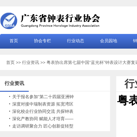
首页
协会专栏
行业动态
会员园地
首页
>>
行业资讯
>> 粤表协出席第七届中国“蓝光杯”钟表设计大赛
行
行业资讯
关于报名参加“第二十四届亚洲钟
粤
表工商业促进研讨会”的通知
深度对接中瑞制表资源 拓宽湾区
钟表国际赛道
深化校企行业协同交流 共探钟表
产业升级路径——广东省钟表行
深化产教协同 赋能人才培育——
业协会走访副会长单位罗西尼
广东省钟表行业协会赴珠海名贵
走访调研聚合力 匠心创新促转型
钟表管理培训学院考察交流
——广东省钟表行业协会走访广