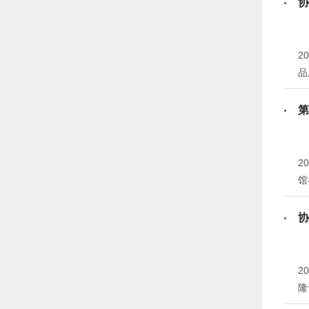
协
2
品
港
上
第
2
馆
协
2
隆
赏