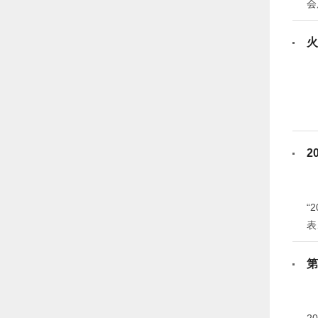
会
先
火
2
“
表
受
表
第