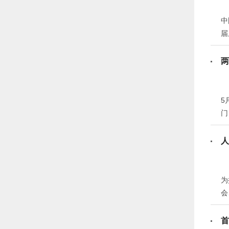
中
届
两
5
门
人
为
会
表
内
首