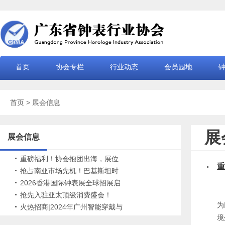
首页
协会专栏
行业动态
会员园地
首页
> 展会信息
展
展会信息
重磅福利！协会抱团出海，展位
重
免费，限时申领
抢占南亚市场先机！巴基斯坦时
尚博览会火热招展
2026香港国际钟表展全球招展启
动！
抢先入驻亚太顶级消费盛会！
为
2026海南消博会火热招展中
火热招商|2024年广州智能穿戴与
境
现代钟表展