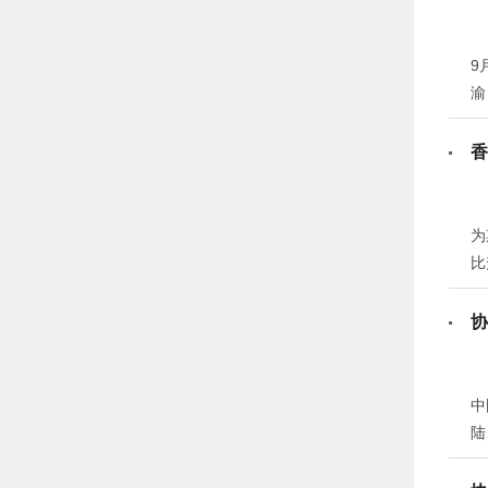
席
9
渝
香
为
比
协
中
陆
厅