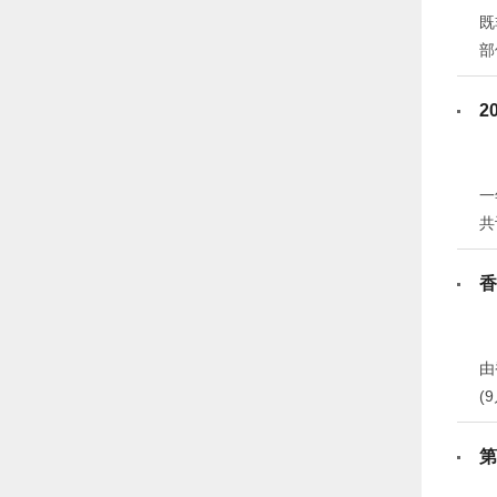
既
部
3
体
2
作
一
共
新
1
香
更
杂
由
(
均
3
第