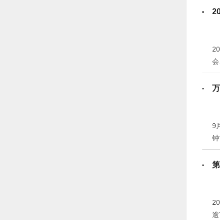
建
2
2
会
浙
万
9
钟
不
第
2
逾