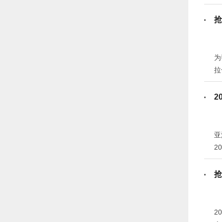
抢
为
拉
2
亚
2
业
抢
2