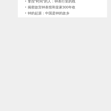
易•宝玑先生
拿捏“时间”的人：钟表行里的残
疾修表师
揭密故宫钟表馆和皇家300年收
藏
钟的起源：中国是钟的故乡