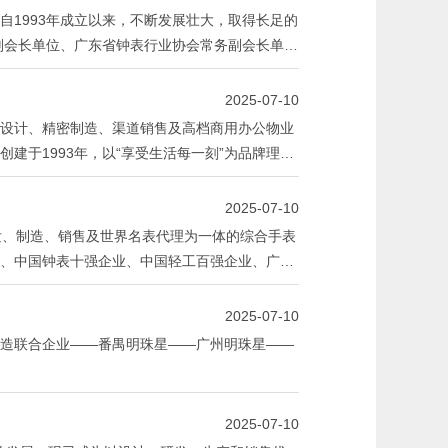
自1993年成立以来，不断发展壮大，取得长足的
务副会长单位、广东省钟表行业协会常务副会长单
钟表品牌——“星皇表”、瑞士注册品牌——“爱
2025-07-10
设计、精密制造、渠道销售及高档商用办公物业
建于1993年，以“享受生活每一刻”为品牌理
展理念；坚持“卓越、高效、务实、创新”的核心
人文情怀和国际化时尚潮流的手表品牌。
2025-07-10
发、制造、销售及世界名表代理为一体的综合手表
、中国钟表十强企业、中国轻工百强企业、广东
宝安区区长质量奖等100多项荣誉，未来，雷诺
2025-07-10
造联合企业——番禺明珠星——广州明珠星——
2025-07-10