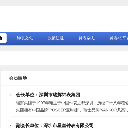
地
钟表文化
政策法规
钟表杂志
钟表4S平
会员园地
会长单位：深圳市瑞辉钟表集团
瑞辉集团于1997年诞生于中国钟表之都深圳，历经二十八年
集团拥有中国品牌“POSCER宝时捷”、瑞士品牌“VANKOR凡高”
牌“MOTMOT”等品牌，在中国拥有近3000个终端销售网点
类的国际化集团公司。
副会长单位：深圳市星皇钟表有限公司