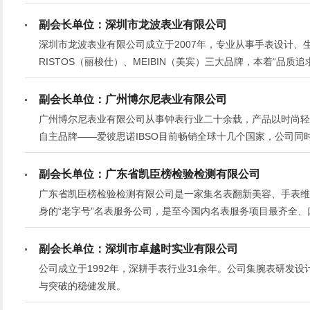
名品牌。
副会长单位：深圳市龙波表业有限公司
深圳市龙波表业有限公司成立于2007年，专业从事手表设计、生
RISTOS（丽梭仕）、MEIBIN（美宾）三大品牌，本着“品
300多个城市，并远销欧美、中东、东南亚等100多个国家。
副会长单位：广州博尔尼表业有限公司
广州博尔尼表业有限公司从事钟表行业二十余载，产品以时尚轻
自主品牌——爱彼思诺IBSO目前畅销全球十几个国家，公司
生产提供一条龙服务，致力于为客户创造价值。我们的愿望：客
副会长单位：广东省凯臣榜检验检测有限公司
广东省凯臣榜检验检测有限公司是一家集名表翻新美容、手表维
身的“老字号”名表服务公司，是至今国内名表服务项目最齐全
精益求精的理念，公司的业务遍及全国各地，由中国东南部开始
凯臣。
副会长单位：深圳市卓越时实业有限公司
公司成立于1992年，深耕手表行业31余年。公司集腕表研发
与突破的稳健发展。