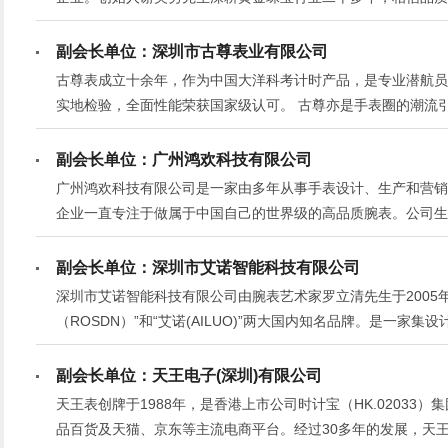
以科技创新打造行业精品品牌。
副会长单位：深圳市古尊表业有限公司
古尊表成立十余年，作为中国大洋科考计时产品，是专业潜航员
实地检验，全面性能荣获国家级认可。 古尊亦是手表圈的潮流
腕表登陆纽约时装周，让世界看到中国原创力量。先后获得“中国工
荣誉。
副会长单位：广州鸿欢科技有限公司
广州鸿欢科技有限公司是一家由多年从事手表设计、生产和营销
企业一直专注于做属于中国自己的世界级的高品质腕表。公司生
制订、产品的设计与研发及市场的开发与维护，以及手表配件和
钢成表40万只。公司产品远销亚、欧、美、非四大洲80多个国
副会长单位：深圳市艾诺智能科技有限公司
深圳市艾诺智能科技有限公司由腕表艺术家罗立清先生于2005
（ROSDN）”和“艾诺(AILUO)”两大国内知名品牌。是一
副会长单位：天王电子(深圳)有限公司
天王表创牌于1988年，是香港上市公司时计宝（HK.0203
品百货及天猫、京东等主流电商平台。经过30多年的发展，天