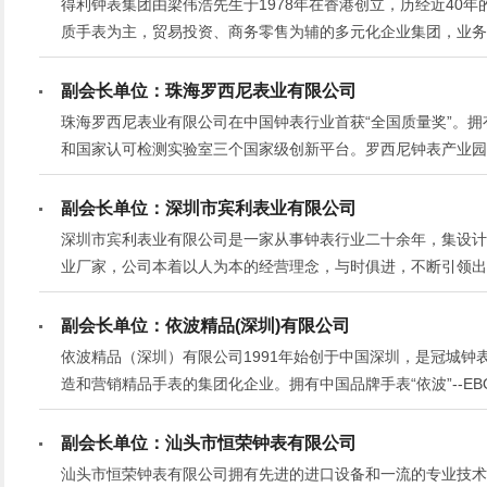
得利钟表集团由梁伟浩先生于1978年在香港创立，历经近40
质手表为主，贸易投资、商务零售为辅的多元化企业集团，业务
代工生产，还积极发展推广自主品牌SAGA世家表。
副会长单位：珠海罗西尼表业有限公司
珠海罗西尼表业有限公司在中国钟表行业首获“全国质量奖”。
和国家认可检测实验室三个国家级创新平台。罗西尼钟表产业园
表文化研究推广旅游示范区。
副会长单位：深圳市宾利表业有限公司
深圳市宾利表业有限公司是一家从事钟表行业二十余年，集设计
业厂家，公司本着以人为本的经营理念，与时俱进，不断引领出
技术和科学管理方法及外销经营渠道，设计和开发不同材质的，
副会长单位：依波精品(深圳)有限公司
依波精品（深圳）有限公司1991年始创于中国深圳，是冠城钟表
造和营销精品手表的集团化企业。拥有中国品牌手表“依波”--EBO
械手表“宇飞”--EC等多个腕表品牌。
副会长单位：汕头市恒荣钟表有限公司
汕头市恒荣钟表有限公司拥有先进的进口设备和一流的专业技术