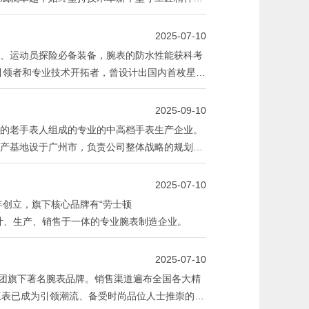
2025-07-10
、运动员探险必备装备，腕表的防水性能获科考
引领者和专业技术开拓者，曾设计出国内首枚星座
业设计红星奖”“中国500最具价值品牌”等诸多
2025-09-10
的老手表人组成的专业的中高档手表生产企业。
产基地设于广州市，负责公司整体战略的规划与
成表的生产。目前公司产能达到年产高质量不锈
家和地区，深受消费者信任与支持。
2025-07-10
年创立，旗下核心品牌有“劳士顿
家集设计、生产、销售于一体的专业腕表制造企业。
2025-07-10
3）集团旗下著名腕表品牌。销售渠道遍布全国各大精
王表已成为引领潮流、备受时尚品位人士推崇的知