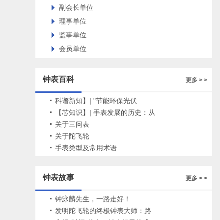
副会长单位
理事单位
监事单位
会员单位
钟表百科
更多 > >
科谱新知】| "节能环保光伏
钟"——时间让世界更美好！
【芯知识】| 手表发展的历史：从
计时工具到精密艺术品
关于三问表
关于陀飞轮
手表类型及常用术语
钟表故事
更多 > >
钟泳麟先生，一路走好！
发明陀飞轮的终极钟表大师：路