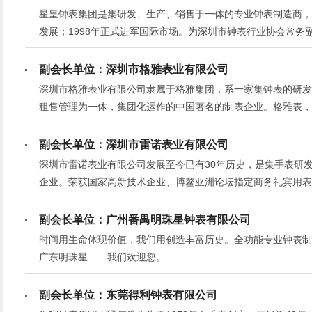
星皇钟表集团是集研发、生产、销售于一体的专业钟表制造商，
发展；1998年正式进军国际市场。为深圳市钟表行业协会常
位、中国钟表协会常务理事单位。目前集团旗下拥有自主中国民族
爵表”。
副会长单位：深圳市格雅表业有限公司
深圳市格雅表业有限公司隶属于格雅集团，系一家集钟表的研发
租售管理为一体，集团化运作的中国著名的制表企业。格雅表，创
念。格雅坚持“诚信为本，艰苦奋斗；勇于开拓，用心服务”的发
价值观；以“团结、儒雅、勤业、共荣”的企业风格，塑造极具
副会长单位：深圳市雷诺表业有限公司
深圳市雷诺表业有限公司发展至今已有30年历史，是集手表研
企业。荣获国家高新技术企业、博鳌亚洲论坛指定商务礼宾用表
省著名商标、广东省名牌产品、深圳市知名品牌、深圳老字号、
致力实现“中国手表百年品牌”的愿景。
副会长单位：广州番禺明珠星钟表有限公司
时间用生命体现价值，我们用创造丰富历史。全功能专业钟表制
广东明珠星——我们欢迎您。
副会长单位：东莞得利钟表有限公司