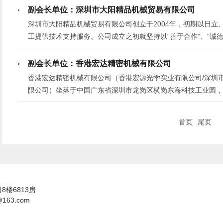
副会长单位：深圳市大阳精品机械贸易有限公司
深圳市大阳精品机械贸易有限公司创立于2004年，初期以日立
工提供技术支持服务。公司成立之初就坚持以“善于合作”、“诚
术，合理运用森精机、马扎克、发那科、兄弟、现代威亚、永进
产技术难题。
副会长单位：香港宏达精密机械有限公司
香港宏达精密机械有限公司（香港宏源光学实业有限公司/深圳
限公司）坐落于中国广东省深圳市龙岗区横岗东海科技工业园，
为一体的钟表（首饰）精密机械公司。我公司产品远销国外，产
大客户的青睐。
首页
尾页
楼6813房
163.com