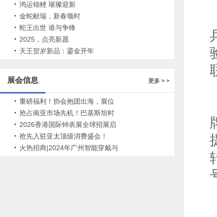
鸿运锦鲤 璀璨迎新
金蛇献瑞，新春颂时
蛇王出世 谁与争锋
2025，点亮新愿
天王贺岁新品：鎏金开年
展会信息
更多 > >
重磅福利！协会抱团出海，展位
免费，限时申领
抢占南亚市场先机！巴基斯坦时
尚博览会火热招展
2026香港国际钟表展全球招展启
动！
抢先入驻亚太顶级消费盛会！
2026海南消博会火热招展中
火热招商|2024年广州智能穿戴与
现代钟表展